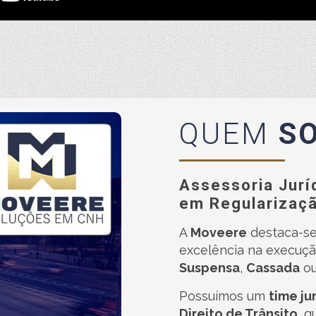
QUEM
S
Assessoria Jurí
em Regularizaç
A
Moveere
destaca-se
excelência na execuçã
Suspensa
,
Cassada
o
Possuímos um
time ju
Direito de Trânsito
, 