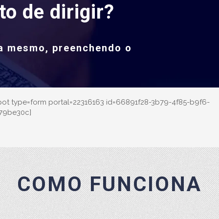
o de dirigir?
ra mesmo, preenchendo o
pot type=form portal=22316163 id=66891f28-3b79-4f85-b9f6-
79be30c]
COMO FUNCIONA